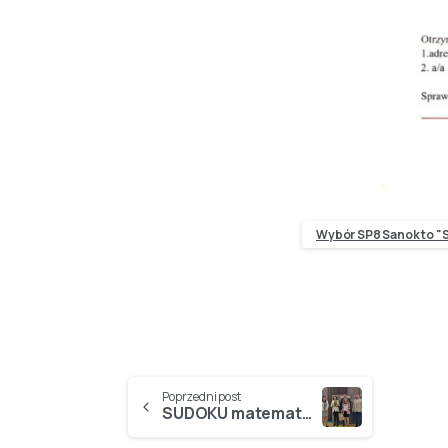
Wybór SP8 Sanok to "S
Poprzedni post
SUDOKU matematyczne i SUKCES Zosii…