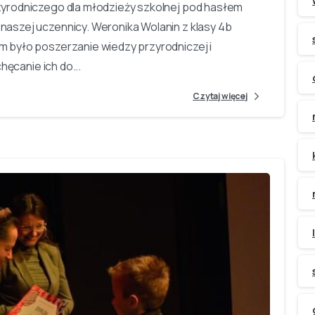
yrodniczego dla młodzieży szkolnej pod hasłem
aszej uczennicy. Weronika Wolanin z klasy 4b
 było poszerzanie wiedzy przyrodniczej i
hęcanie ich do...
Czytaj więcej