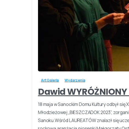
Art Galeria
Wydarzenia
Dawid WYRÓŻNIONY 
18 maja w Sanockim Domu Kultury odbył się X
Młodzieżowej „BIESZCZADOK 2023”, zorgani
Sanoku.Wśród LAUREATÓW znalazł się uczeń
rockową aranżacją piosenki Małgorzaty Ostr