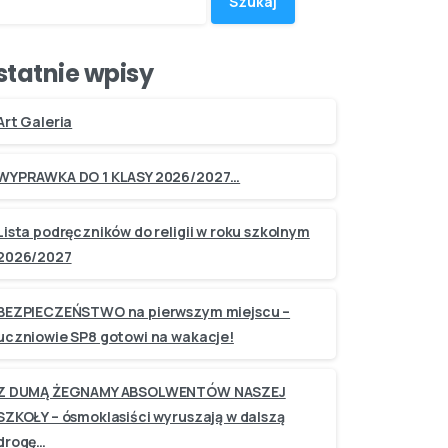
Szukaj
statnie wpisy
Art Galeria
WYPRAWKA DO 1 KLASY 2026/2027…
Lista podręczników do religii w roku szkolnym
2026/2027
BEZPIECZEŃSTWO na pierwszym miejscu –
uczniowie SP8 gotowi na wakacje!
Z DUMĄ ŻEGNAMY ABSOLWENTÓW NASZEJ
SZKOŁY – ósmoklasiści wyruszają w dalszą
drogę…