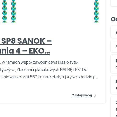
-
O
 SP8 SANOK –
ia 4 – EKO…
, w ramach współzawodnictwa klas o tytuł
czyło „Zbierania plastikowych NAKRĘTEK”. Do
czniowie zebrali 562 kg nakrętek, a jury w składzie p.
Czytaj więcej