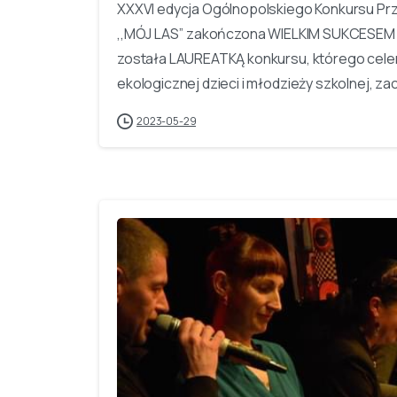
XXXVI edycja Ogólnopolskiego Konkursu Prz
,,MÓJ LAS’’ zakończona WIELKIM SUKCESEM n
została LAUREATKĄ konkursu, którego celem
ekologicznej dzieci i młodzieży szkolnej, zac
2023-05-29