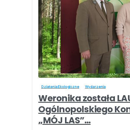
Działania Ekologiczne
Wydarzenia
Weronika została L
Ogólnopolskiego Kon
„MÓJ LAS”…