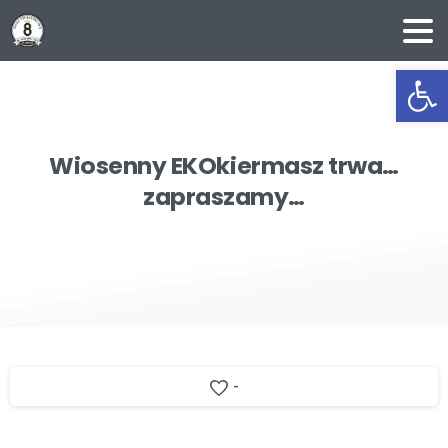
Ot
Wiosenny
EKOkiermasz
trwa…
zapraszamy…
-