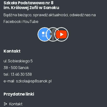
Szkoła
Podstawowa
nr
8
im.
Królowej
Zofii
w
Sanoku
Bądź na bieżąco, sprawdź aktualności, odwiedź nas na
Facebook i YouTube
Kontakt
ul. Sobieskiego 5
38 - 500 Sanok
tel.: 13 46 30 538
e-mail: szkola@sp8sanok.pl
Przydatne
linki
Kontakt