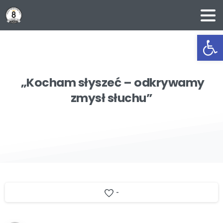
Ot
„Kocham
słyszeć
–
odkrywamy
zmysł
słuchu”
-