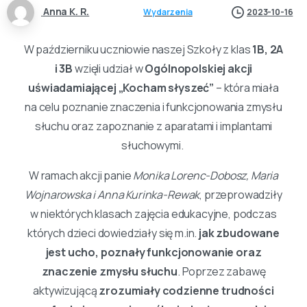
Anna K. R.
Wydarzenia
2023-10-16
W październiku uczniowie naszej Szkoły z klas
1B, 2A
i 3B
wzięli udział w
Ogólnopolskiej akcji
uświadamiającej „Kocham słyszeć”
– która miała
na celu poznanie znaczenia i funkcjonowania zmysłu
słuchu oraz zapoznanie z aparatami i implantami
słuchowymi.
W ramach akcji panie
Monika Lorenc-Dobosz, Maria
Wojnarowska i Anna Kurinka-Rewak
, przeprowadziły
w niektórych klasach zajęcia edukacyjne, podczas
których dzieci dowiedziały się m.in.
jak zbudowane
jest ucho, poznały funkcjonowanie oraz
znaczenie zmysłu słuchu
. Poprzez zabawę
aktywizującą
zrozumiały codzienne trudności