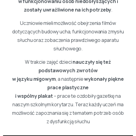
w funkcjonowaniu osób niedosłyszących i
zostały uwrażliwione na ich potrzeby
.
Uczniowie mieli możliwość obejrzenia filmów
dotyczących budowy ucha, funkcjonowania zmysłu
słuchu oraz zobaczenia prawdziwego aparatu
słuchowego.
W trakcie zajęć dzieci
nauczyły się też
podstawowych zwrotów
w języku migowym
, a następnie
wykonały piękne
prace plastyczne
i wspólny plakat
– prace te ozdobiły gazetkę na
naszym szkolnym korytarzu. Teraz każdy uczeń ma
możliwość zapoznania się z tematem potrzeb osób
z dysfunkcją słuchu