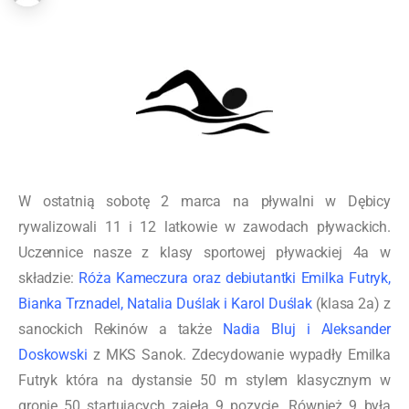
W ostatnią sobotę 2 marca na pływalni w Dębicy
rywalizowali 11 i 12 latkowie w zawodach pływackich.
Uczennice nasze z klasy sportowej pływackiej 4a w
składzie:
Róża Kameczura oraz debiutantki Emilka Futryk,
Bianka Trznadel, Natalia Duślak i Karol Duślak
(klasa 2a) z
sanockich Rekinów a także
Nadia Bluj i Aleksander
Doskowski
z MKS Sanok. Zdecydowanie wypadły Emilka
Futryk która na dystansie 50 m stylem klasycznym w
gronie 50 startujących zajęła 9 pozycję. Również 9 była