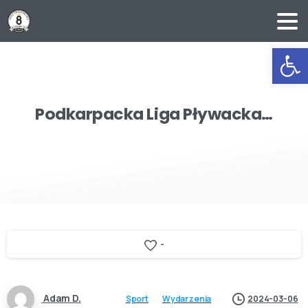
Ot
Podkarpacka
Liga
Pływacka…
-
Adam D.
Sport
Wydarzenia
2024-03-06