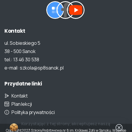
Kontakt
ul. Sobieskiego 5
38 - 500 Sanok
tel.: 13 46 30 538
e-mail: szkola@sp8sanok.pl
Przydatne
linki
Kontakt
Plan lekcji
Polityka prywatności
Korzystając z tej strony, akceptujesz naszą
Copyright 2023 Szkoła Podstawowa nr 8 im. Królowej Zofii w Sanoku. Wszelkie
politykę prywatności.