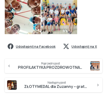
Udostępnij na Facebook
Udostępnij na X
Poprzedni post
PROFILAKTYKA PROZDROWOTNA – warsztaty dotyczące WAD POSTAWY…
Następny post
ZŁOTY MEDAL dla Zuzanny – gratulujemy…