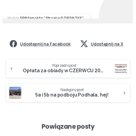
Wybór SP8 Sanok to "Strzał w DZIESIĄTKĘ"...
Udostępnij na Facebook
Udostępnij na X
Poprzedni post
Opłata za obiady w CZERWCU 2026…
Następny post
5a i 5b na podboju Podhala, hej!
Powiązane posty