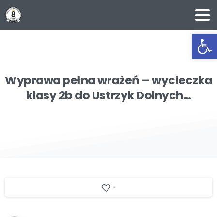
Ot
Wyprawa
pełna
wrażeń
–
wycieczka
klasy
2b
do
Ustrzyk
Dolnych…
-