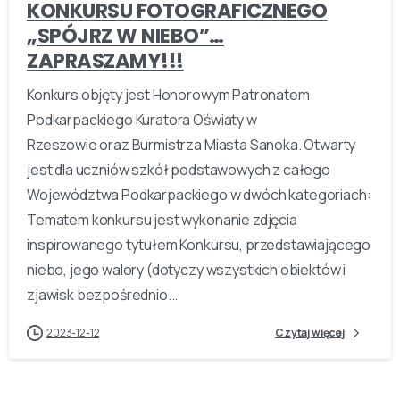
KONKURSU FOTOGRAFICZNEGO
„SPÓJRZ W NIEBO”…
ZAPRASZAMY!!!
Konkurs objęty jest Honorowym Patronatem
Podkarpackiego Kuratora Oświaty w
Rzeszowie oraz Burmistrza Miasta Sanoka. Otwarty
jest dla uczniów szkół podstawowych z całego
Województwa Podkarpackiego w dwóch kategoriach:
Tematem konkursu jest wykonanie zdjęcia
inspirowanego tytułem Konkursu, przedstawiającego
niebo, jego walory (dotyczy wszystkich obiektów i
zjawisk bezpośrednio...
2023-12-12
Czytaj więcej