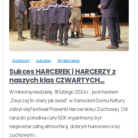
-
Konkursy
sukcesy
Wydarzenia
Sukces HARCEREK i HARCERZY z
naszych klas CZWARTYCH…
W minioną niedzielę, 18 lutego 2024 r., pod hasłem
„Zwyczaj to stary jak świat”, w Sanockim Domu Kultury
odbył się Festiwal Piosenki Harcerskiej i Zuchowej. Od
rana do południa cały SDK wypełniony był
niepowtarzalną atmosferą, dobrym humorem oraz
zuchowym i...