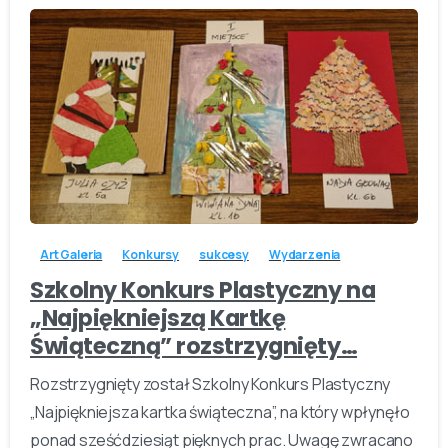
-
Art Galeria
Konkursy
sukcesy
Wydarzenia
Szkolny Konkurs Plastyczny na
„Najpiękniejszą Kartkę
Świąteczną” rozstrzygnięty…
Rozstrzygnięty został Szkolny Konkurs Plastyczny
„Najpiękniejsza kartka świąteczna”, na który wpłynęło
ponad sześćdziesiąt pięknych prac. Uwagę zwracano