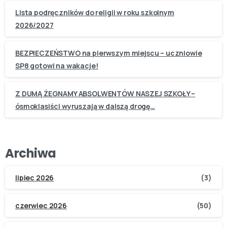
Lista podręczników do religii w roku szkolnym
2026/2027
BEZPIECZEŃSTWO na pierwszym miejscu – uczniowie
SP8 gotowi na wakacje!
Z DUMĄ ŻEGNAMY ABSOLWENTÓW NASZEJ SZKOŁY –
ósmoklasiści wyruszają w dalszą drogę…
Archiwa
lipiec 2026
(3)
czerwiec 2026
(50)