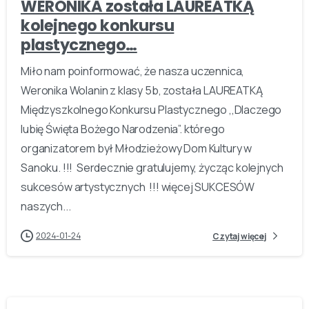
WERONIKA została LAUREATKĄ
kolejnego konkursu
plastycznego…
Miło nam poinformować, że nasza uczennica,
Weronika Wolanin z klasy 5b, została LAUREATKĄ
Międzyszkolnego Konkursu Plastycznego ,,Dlaczego
lubię Święta Bożego Narodzenia”. którego
organizatorem był Młodzieżowy Dom Kultury w
Sanoku. !!! Serdecznie gratulujemy, życząc kolejnych
sukcesów artystycznych !!! więcej SUKCESÓW
naszych...
2024-01-24
Czytaj więcej