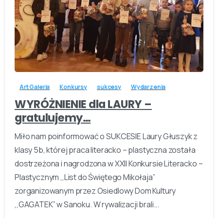
-
Art Galeria
Konkursy
sukcesy
Wydarzenia
WYRÓŻNIENIE dla LAURY –
gratulujemy…
Miło nam poinformować o SUKCESIE Laury Głuszyk z
klasy 5b, której praca literacko – plastyczna została
dostrzeżona i nagrodzona w XXII Konkursie Literacko –
Plastycznym ,,List do Świętego Mikołaja”
zorganizowanym przez Osiedlowy Dom Kultury
,,GAGATEK” w Sanoku. W rywalizacji brali...